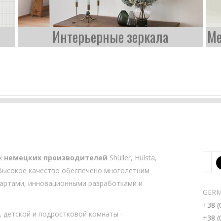
Интерьерные зеркала
Ме
их
немецких производителей
Shüller, Hülsta,
bel. Высокое качество обеспечено многолетним
артами, инновационными разработками и
GERM
+38 (
, детской и подростковой комнаты -
+38 (